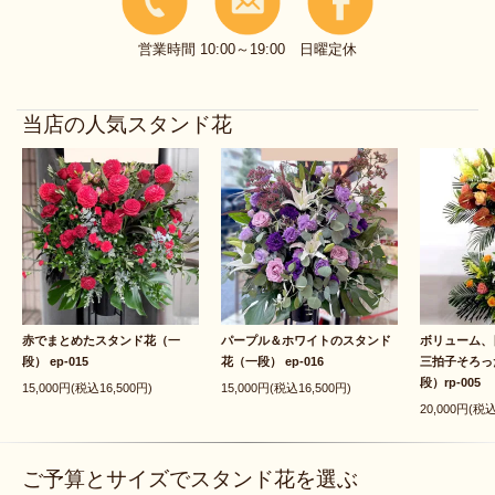
営業時間 10:00～19:00 日曜定休
当店の人気スタンド花
赤でまとめたスタンド花（一
パープル＆ホワイトのスタンド
ボリューム、
段） ep-015
花（一段） ep-016
三拍子そろっ
段）rp-005
15,000円(税込16,500円)
15,000円(税込16,500円)
20,000円(税込
ご予算とサイズでスタンド花を選ぶ