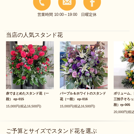
営業時間 10:00～19:00 日曜定休
当店の人気スタンド花
赤でまとめたスタンド花（一
パープル＆ホワイトのスタンド
ボリューム、
段） ep-015
花（一段） ep-016
三拍子そろっ
段）rp-005
15,000円(税込16,500円)
15,000円(税込16,500円)
20,000円(税込
ご予算とサイズでスタンド花を選ぶ