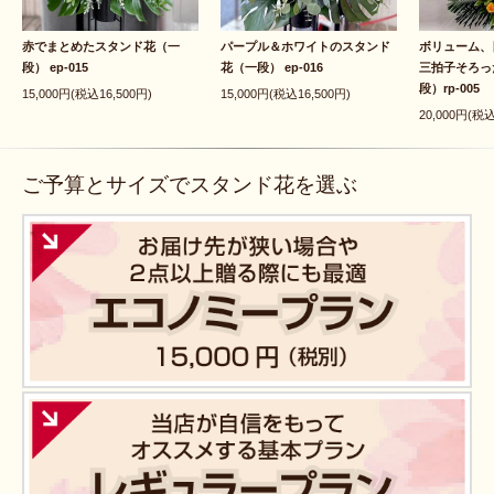
赤でまとめたスタンド花（一
パープル＆ホワイトのスタンド
ボリューム、
段） ep-015
花（一段） ep-016
三拍子そろっ
段）rp-005
15,000円(税込16,500円)
15,000円(税込16,500円)
20,000円(税込
ご予算とサイズでスタンド花を選ぶ