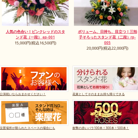
人気の色合い！ピンクレッドのスタ
ボリューム、日持ち、目立つ！三拍
ンド花（一段） ep-001
子そろったスタンド花（二段）rp-
15,000円(税込16,500円)
005
20,000円(税込22,000円)
公演祝いならおまかせください！
花束としてそのままお持ち帰りできる
設置場所が限られたスペースの場合にも
衝撃の赤いバラ100本！300本！500本！