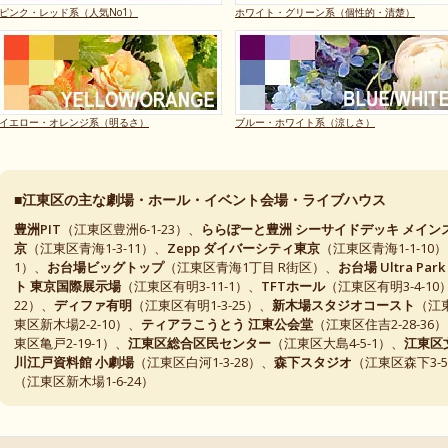
ピンク・レッド系（人気No1）
ホワイト・グリーン系（個性的・清楚）
イエロー・オレンジ系（明るさ）
ブルー・ホワイト系（涼しさ）
■江東区の主な劇場・ホール・イベント会場・ライブハウス
豊洲PIT
（江東区豊洲6-1-23）、
ららぽーと豊洲 シーサイドデッキ メイン
京
（江東区青海1-3-11）、
Zepp ダイバーシティ東京
（江東区青海1-1-10
1）、
お台場ビッグトップ
（江東区青海1丁目 R街区）、
お台場 Ultra Park
ト 東京国際展示場
（江東区有明3-11-1）、
TFTホール
（江東区有明3-4-10
22）、
ディファ有明
（江東区有明1-3-25）、
新木場スタジオコースト
（江東
東区新木場2-2-10）、
ティアラこうとう 江東公会堂
（江東区住吉2-28-36
東区亀戸2-19-1）、
江東区総合区民センター
（江東区大島4-5-1）、
江東区
川江戸資料館 小劇場
（江東区白河1-3-28）、
森下スタジオ
（江東区森下3-5
（江東区新木場1-6-24）