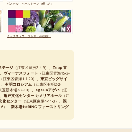
パステル・ペールトーン（優しさ）
ミックス（ゴージャス・存在感）
ステージ
（江東区豊洲2-4-9）、
Zepp 東
）、
ヴィーナスフォート
（江東区青海15-3-
（江東区青海1-1-20）、
東京ビッグサイ
）、
有明コロシアム
（江東区有明2-2-
区新木場2-2-10）、
ageHaアゲハ
（江
）、
亀戸文化センター カメリアホール
（江
文化センター
（江東区東陽4-11-3）、
深
-6）、
新木場1stRING ファーストリング