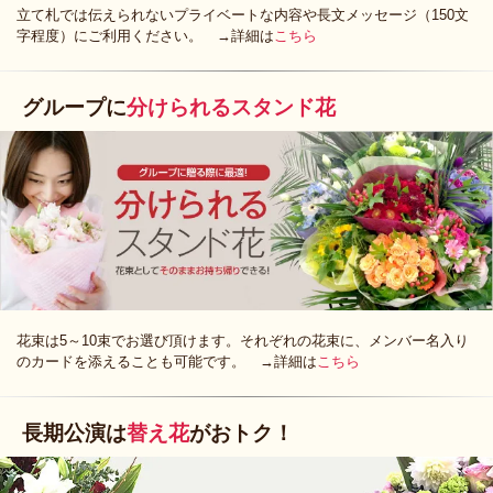
立て札では伝えられないプライベートな内容や長文メッセージ（150文
字程度）にご利用ください。 →詳細は
こちら
グループに
分けられるスタンド花
花束は5～10束でお選び頂けます。それぞれの花束に、メンバー名入り
のカードを添えることも可能です。 →詳細は
こちら
長期公演は
替え花
がおトク！