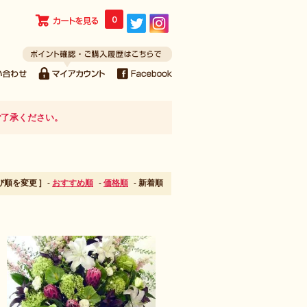
0
ご了承ください。
並び順を変更 ]
-
おすすめ順
-
価格順
-
新着順