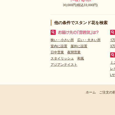
（一段）kp-001
30,000円(税込33,000円)
他の条件でスタンド花を検索
狭い・小さい所
広い・大きい所
1
室内に設置
屋外に設置
3
日中営業
夜間営業
スタイリッシュ
和風
ミ
アジアンテイスト
レ
L
ホーム
ご注文の