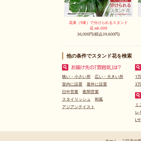
花束（9束）で分けられるスタンド
花 wk-009
36,000円(税込39,600円)
他の条件でスタンド花を検索
狭い・小さい所
広い・大きい所
1
室内に設置
屋外に設置
3
日中営業
夜間営業
スタイリッシュ
和風
ミ
アジアンテイスト
レ
L
ホーム
ご注文の