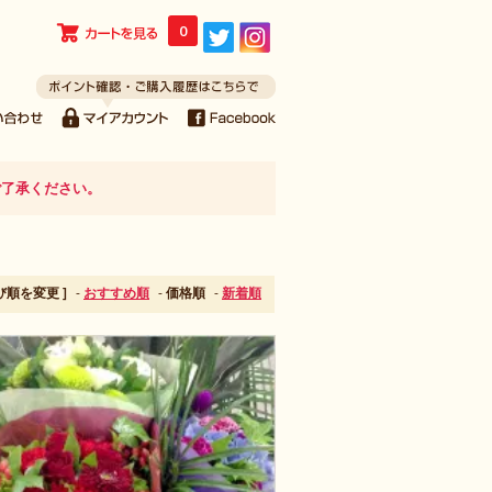
0
ご了承ください。
並び順を変更 ]
-
おすすめ順
-
価格順
-
新着順