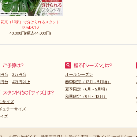
花束（10束）で分けられるスタンド
花 wk-010
40,000円(税込44,000円)
万円台
2万円台
オールシーズン
万円台
4万円以上
春季限定（12月～5月頃）
夏季限定（6月～9月頃）
秋季限定（9月～12月）
ニサイズ
ギュラーサイズ
サイズ
前に
お買い物ガイド
特定商取引法に基づく表記
プライバシーポリシー