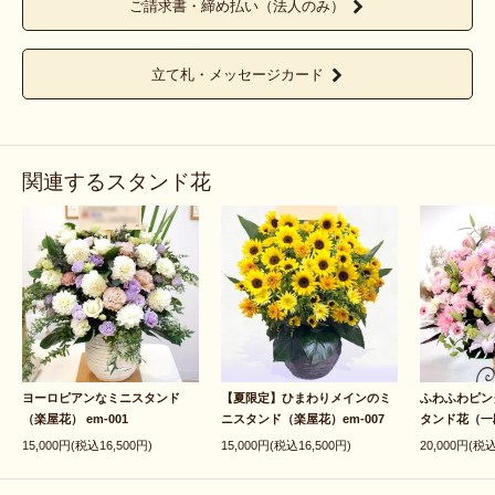
ご請求書・締め払い（法人のみ）
立て札・メッセージカード
関連するスタンド花
ヨーロピアンなミニスタンド
【夏限定】ひまわりメインのミ
ふわふわピン
（楽屋花） em-001
ニスタンド（楽屋花）em-007
タンド花（一段
15,000円(税込16,500円)
15,000円(税込16,500円)
20,000円(税込