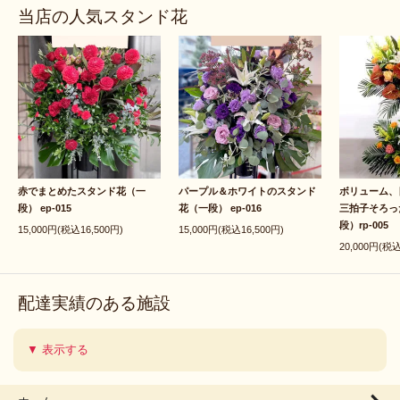
当店の人気スタンド花
赤でまとめたスタンド花（一
パープル＆ホワイトのスタンド
ボリューム、
段） ep-015
花（一段） ep-016
三拍子そろっ
段）rp-005
15,000円(税込16,500円)
15,000円(税込16,500円)
20,000円(税込
配達実績のある施設
▼ 表示する